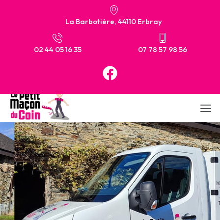
La Barbotière, 44110 Erbray
02 44 05 16 35
07 78 57 98 56